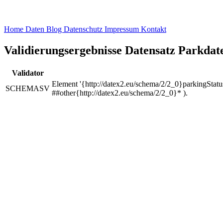
Home
Daten
Blog
Datenschutz
Impressum
Kontakt
Validierungsergebnisse Datensatz Parkda
Validator
Element '{http://datex2.eu/schema/2/2_0}parkingStatus
SCHEMASV
##other{http://datex2.eu/schema/2/2_0}* ).